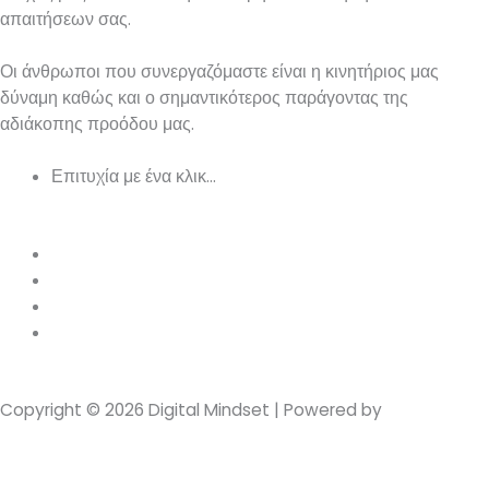
απαιτήσεων σας.
Οι άνθρωποι που συνεργαζόμαστε είναι η κινητήριος μας
δύναμη καθώς και ο σημαντικότερος παράγοντας της
αδιάκοπης προόδου μας.
Επιτυχία με ένα κλικ…
+30 211 218 4324
+30 697 091 3639
info@digitalmindset.gr
Γκινοσάτη 24, Μεταμόρφωση 144 52
Facebook
Instagram
Copyright © 2026 Digital Mindset | Powered by
Digital
Mindset