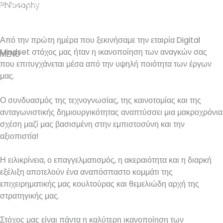
Μετάβαση
Philosophy
Digital Mindset
στο
περιεχόμενο
Facebook
Instagram
Από την πρώτη ημέρα που ξεκινήσαμε την εταιρία Digital
Mindset στόχος μας ήταν η ικανοποίηση των αναγκών σας
MENU
που επιτυγχάνεται μέσα από την υψηλή ποιότητα των έργων
μας.
Ο συνδυασμός της τεχνογνωσίας, της καινοτομίας και της
ανταγωνιστικής δημιουργικότητας αναπτύσσει μια μακροχρόνια
σχέση μαζί μας βασισμένη στην εμπιστοσύνη και την
αξιοπιστία!
Η ειλικρίνεια, ο επαγγελματισμός, η ακεραιότητα και η διαρκή
εξέλιξη αποτελούν ένα αναπόσπαστο κομμάτι της
επιχειρηματικής μας κουλτούρας και θεμελιώδη αρχή της
στρατηγικής μας.
Στόχος μας είναι πάντα η καλύτερη ικανοποίηση των